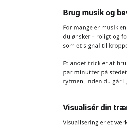
Brug musik og bev
For mange er musik en 
du ønsker – roligt og f
som et signal til krop
Et andet trick er at br
par minutter på stedet
rytmen, inden du går i 
Visualisér din træ
Visualisering er et vær