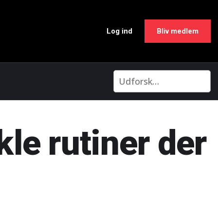
Log ind
Bliv medlem
le rutiner der