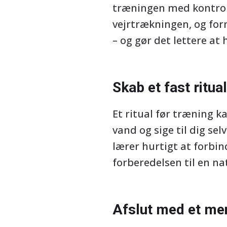
træningen med kontrol 
vejrtrækningen, og forn
– og gør det lettere at
Skab et fast ritual
Et ritual før træning k
vand og sige til dig se
lærer hurtigt at forbi
forberedelsen til en na
Afslut med et men