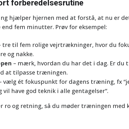
rt forberedelsesrutine
ing hjælper hjernen med at forstå, at nu er det 
 end fem minutter. Prøv for eksempel:
 tre til fem rolige vejrtrækninger, hvor du fok
re og nakke.
ppen
– mærk, hvordan du har det i dag. Er du 
d at tilpasse træningen.
– vælg ét fokuspunkt for dagens træning, fx “j
eg vil have god teknik i alle gentagelser”.
er ro og retning, så du møder træningen med k