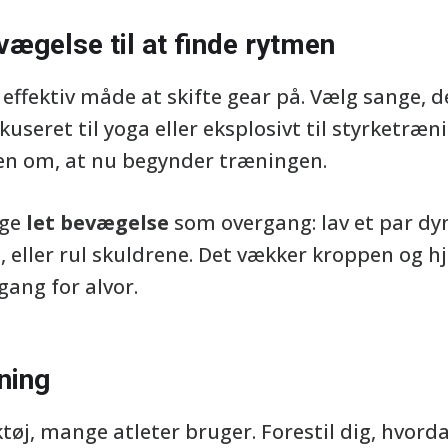
ægelse til at finde rytmen
effektiv måde at skifte gear på. Vælg sange, 
okuseret til yoga eller eksplosivt til styrketræ
pen om, at nu begynder træningen.
uge
let bevægelse
som overgang: lav et par dy
, eller rul skuldrene. Det vækker kroppen og h
gang for alvor.
ning
ktøj, mange atleter bruger. Forestil dig, hvo