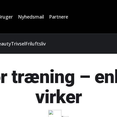
Bruger
Nyhedsmail
Partnere
eauty
Trivsel
Friluftsliv
r træning – enk
virker