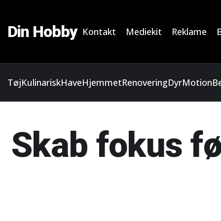
Din Hobby
Kontakt
Mediekit
Reklame
Tøj
Kulinarisk
Have
Hjemmet
Renovering
Dyr
Motion
B
Skab fokus fø