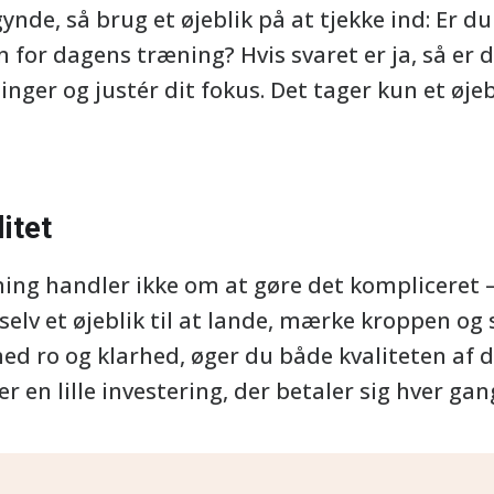
gynde, så brug et øjeblik på at tjekke ind: Er d
n for dagens træning? Hvis svaret er ja, så er du
inger og justér dit fokus. Det tager kun et øje
itet
ning handler ikke om at gøre det kompliceret 
selv et øjeblik til at lande, mærke kroppen og
 ro og klarhed, øger du både kvaliteten af d
r en lille investering, der betaler sig hver gan