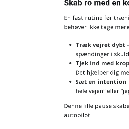
Skab ro med en ko
En fast rutine før træn
behøver ikke tage mere
Træk vejret dybt
–
spændinger i skuld
Tjek ind med kro
Det hjælper dig me
Sæt en intention
hele vejen” eller “j
Denne lille pause skab
autopilot.