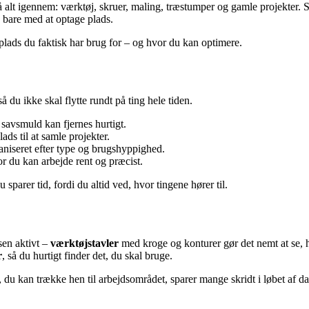
 alt igennem: værktøj, skruer, maling, træstumper og gamle projekter. S
 bare med at optage plads.
splads du faktisk har brug for – og hvor du kan optimere.
 så du ikke skal flytte rundt på ting hele tiden.
 savsmuld kan fjernes hurtigt.
ds til at samle projekter.
ganiseret efter type og brugshyppighed.
or du kan arbejde rent og præcist.
sparer tid, fordi du altid ved, hvor tingene hører til.
en aktivt –
værktøjstavler
med kroge og konturer gør det nemt at se,
r
, så du hurtigt finder det, du skal bruge.
ab, du kan trække hen til arbejdsområdet, sparer mange skridt i løbet af d