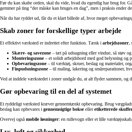
Før du kan skabe orden, skal du vide, hvad du egentlig har brug for. Gå
gemmer på ting “der måske kan bruges en dag”, men i praksis ender de
Når du har ryddet ud, får du et klart billede af, hvor meget opbevaring
Skab zoner for forskellige typer arbejde
Et effektivt værksted er indrettet efter funktion. Tænk i
arbejdszoner
,
Skære- og savezone
– tæt på udsugning eller vindue, så støv og
Monteringszone
– et solidt arbejdsbord med god belysning og pla
Opbevaringszone
– til værktøj, skruer, beslag og materialer, or
Finpudsningszone
– til maling, lakering og småreparationer, hv
Ved at inddele værkstedet i zoner undgår du, at alt flyder sammen, og du 
Gør opbevaring til en del af systemet
Et ryddeligt værksted kræver gennemtænkt opbevaring. Brug vægplads
beslag kan opbevares i
gennemsigtige bokse
eller
etiketterede skuffe
Overvej også
mobile løsninger
: en rullevogn eller et lille værktøjssk
Lys, luft og sikkerhed