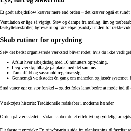
Et godt arbejdsflow kræver mere end orden – det kræver også et sundt 
Ventilation er lige så vigtigt. Støv og dampe fra maling, lim og træbear
beskyttelsesbriller, høreværn og førstehjælpsudstyr inden for rækkevid
Skab rutiner for oprydning
Selv det bedst organiserede værksted bliver rodet, hvis du ikke vedligeh
Afslut hver arbejdsdag med 10 minutters oprydning.
Læg værktøj tilbage på plads med det samme.
Tøm affald og savsmuld regelmæssigt.
Gennemgå værkstedet én gang om måneden og justér systemet, hv
Små vaner gør en stor forskel – og det føles langt bedre at møde ind til
Værktøjets historie: Traditionelle redskaber i moderne hænder
Orden på værkstedet – sådan skaber du et effektivt og ryddeligt arbejd
Dit første tagprojekt: En trin-for-trin guide fra planlægning til færdigt re