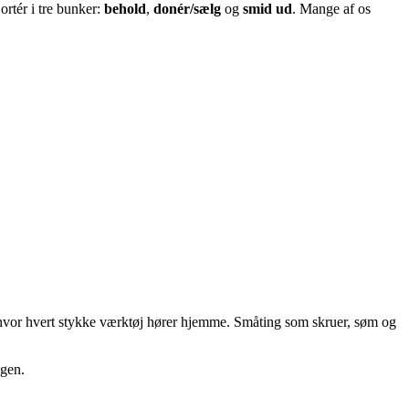
ortér i tre bunker:
behold
,
donér/sælg
og
smid ud
. Mange af os
 hvor hvert stykke værktøj hører hjemme. Småting som skruer, søm og
agen.