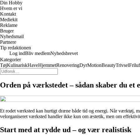
Din Hobby
Hvem er vi
Kontakt
Mediekit
Reklame
Bruger
Nyhedsmail
Partnere
Tip redaktionen
Log ind
Bliv medlem
Nyhedsbrevet
Kategorier
Tøj
Kulinarisk
Have
Hjemmet
Renovering
Dyr
Motion
Beauty
Trivsel
Friluf
Orden på værkstedet – sådan skaber du et ef
Et rodet værksted kan hurtigt dræne både tid og energi. Når værktøj, ma
velorganiseret værksted handler ikke kun om æstetik, men om effektivit
Start med at rydde ud – og vær realistisk