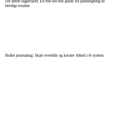
Dit første tagprojekt: En trin-for-trin guide fra planlægning til
færdigt resultat
Bullet journaling: Skab overblik og kreativ frihed i ét system