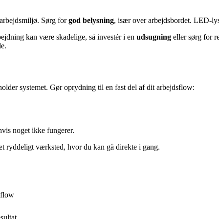
arbejdsmiljø. Sørg for
god belysning
, især over arbejdsbordet. LED-lys
bejdning kan være skadelige, så investér i en
udsugning
eller sørg for 
de.
older systemet. Gør oprydning til en fast del af dit arbejdsflow:
is noget ikke fungerer.
 et ryddeligt værksted, hvor du kan gå direkte i gang.
sflow
sultat