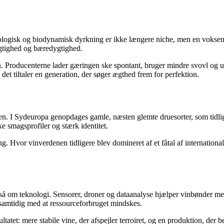
l. Økologisk og biodynamisk dyrkning er ikke længere niche, men en vok
sigtighed og bæredygtighed.
n. Producenterne lader gæringen ske spontant, bruger mindre svovl og und
et tiltaler en generation, der søger ægthed frem for perfektion.
n. I Sydeuropa genopdages gamle, næsten glemte druesorter, som tidliger
e smagsprofiler og stærk identitet.
. Hvor vinverdenen tidligere blev domineret af et fåtal af international
 om teknologi. Sensorer, droner og dataanalyse hjælper vinbønder med 
– samtidig med at ressourceforbruget mindskes.
et: mere stabile vine, der afspejler terroiret, og en produktion, der be