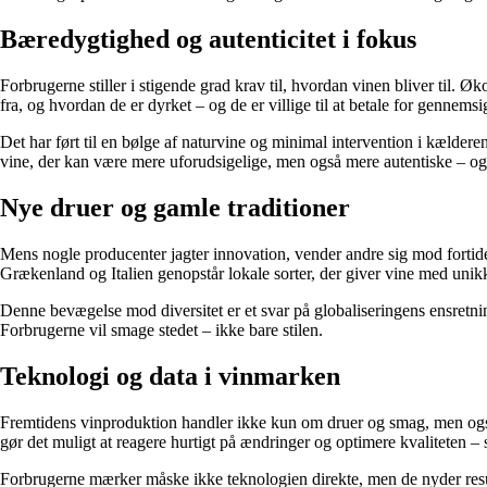
Bæredygtighed og autenticitet i fokus
Forbrugerne stiller i stigende grad krav til, hvordan vinen bliver ti
fra, og hvordan de er dyrket – og de er villige til at betale for gennem
Det har ført til en bølge af naturvine og minimal intervention i kældere
vine, der kan være mere uforudsigelige, men også mere autentiske – og d
Nye druer og gamle traditioner
Mens nogle producenter jagter innovation, vender andre sig mod fortide
Grækenland og Italien genopstår lokale sorter, der giver vine med unikk
Denne bevægelse mod diversitet er et svar på globaliseringens ensretning
Forbrugerne vil smage stedet – ikke bare stilen.
Teknologi og data i vinmarken
Fremtidens vinproduktion handler ikke kun om druer og smag, men også
gør det muligt at reagere hurtigt på ændringer og optimere kvaliteten 
Forbrugerne mærker måske ikke teknologien direkte, men de nyder resultat