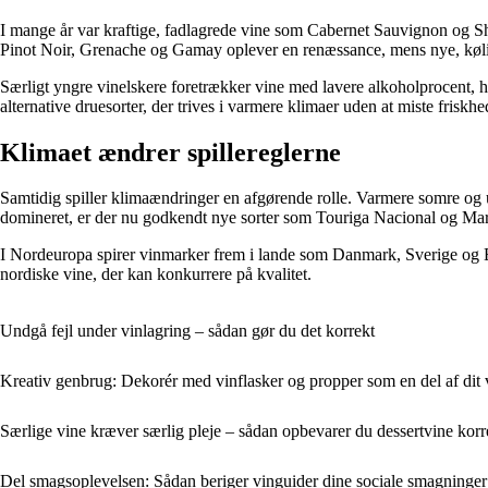
I mange år var kraftige, fadlagrede vine som Cabernet Sauvignon og Sh
Pinot Noir, Grenache og Gamay oplever en renæssance, mens nye, køl
Særligt yngre vinelskere foretrækker vine med lavere alkoholprocent, h
alternative druesorter, der trives i varmere klimaer uden at miste friskhe
Klimaet ændrer spillereglerne
Samtidig spiller klimaændringer en afgørende rolle. Varmere somre og 
domineret, er der nu godkendt nye sorter som Touriga Nacional og Mar
I Nordeuropa spirer vinmarker frem i lande som Danmark, Sverige og Engl
nordiske vine, der kan konkurrere på kvalitet.
Undgå fejl under vinlagring – sådan gør du det korrekt
Kreativ genbrug: Dekorér med vinflasker og propper som en del af dit
Særlige vine kræver særlig pleje – sådan opbevarer du dessertvine korr
Del smagsoplevelsen: Sådan beriger vinguider dine sociale smagninger