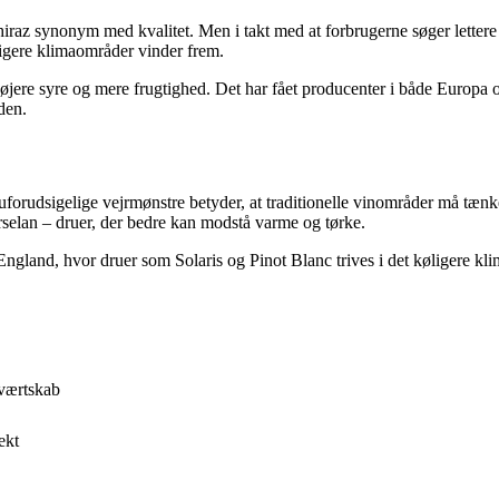
iraz synonym med kvalitet. Men i takt med at forbrugerne søger lettere
igere klimaområder vinder frem.
øjere syre og mere frugtighed. Det har fået producenter i både Europa o
den.
uforudsigelige vejrmønstre betyder, at traditionelle vinområder må tæ
selan – druer, der bedre kan modstå varme og tørke.
and, hvor druer som Solaris og Pinot Blanc trives i det køligere klima. 
 værtskab
ekt