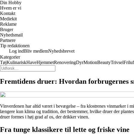
Din Hobby
Hvem er vi
Kontakt
Mediekit
Reklame
Bruger
Nyhedsmail
Partnere
Tip redaktionen
Log ind
Bliv medlem
Nyhedsbrevet
Kategorier
Tøj
Kulinarisk
Have
Hjemmet
Renovering
Dyr
Motion
Beauty
Trivsel
Friluf
Fremtidens druer: Hvordan forbrugernes 
Vinverdenen har altid været i bevægelse – fra klostrenes vinmarker i mi
længere kun klima og tradition, der bestemmer, hvilke druer der plantes
druer formes i høj grad af os, der drikker vinen.
Fra tunge klassikere til lette og friske vine